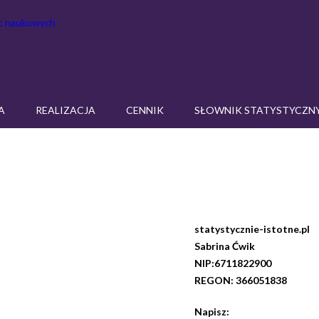
dowiedz się więcej.
Ok, rozumie
A
REALIZACJA
CENNIK
SŁOWNIK STATYSTYCZN
statystycznie-istotne.pl
Sabrina Ćwik
NIP:6711822900
REGON: 366051838
Napisz: