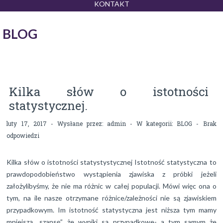
KONTAKT
BLOG
Kilka słów o istotności
statystycznej.
luty 17, 2017 - Wysłane przez:
admin
- W kategorii:
BLOG
-
Brak
odpowiedzi
Kilka słów o istotności statystystycznej Istotność statystyczna to
prawdopodobieństwo wystąpienia zjawiska z próbki jeżeli
założylibyśmy, że nie ma różnic w całej populacji. Mówi więc ona o
tym, na ile nasze otrzymane różnice/zależności nie są zjawiskiem
przypadkowym. Im istotność statystyczna jest niższa tym mamy
mniejszą „szansę”, że wyniki są przypadkowe- a tym samym że